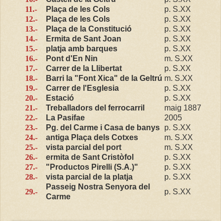
11.-
Plaça de les Cols
p. S.XX
12.-
Plaça de les Cols
p. S.XX
13.-
Plaça de la Constitució
p. S.XX
14.-
Ermita de Sant Joan
p. S.XX
15.-
platja amb barques
p. S.XX
16.-
Pont d'En Nin
m. S.XX
17.-
Carrer de la Llibertat
p. S.XX
18.-
Barri la "Font Xica" de la Geltrú
m. S.XX
19.-
Carrer de l'Esglesia
p. S.XX
20.-
Estació
p. S.XX
21.-
Treballadors del ferrocarril
maig 1887
22.-
La Pasifae
2005
23.-
Pg. del Carme i Casa de banys
p. S.XX
24.-
antiga Plaça dels Cotxes
m. S.XX
25.-
vista parcial del port
m. S.XX
26.-
ermita de Sant Cristòfol
p. S.XX
27.-
"Productos Pirelli (S.A.)"
p. S.XX
28.-
vista parcial de la platja
p. S.XX
Passeig Nostra Senyora del
29.-
p. S.XX
Carme