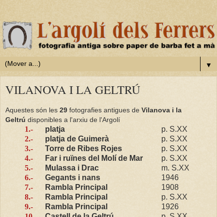
▼
VILANOVA I LA GELTRÚ
Aquestes són les
29
fotografies antigues de
Vilanova i la
Geltrú
disponibles a l'arxiu de l'Argolí
1.-
platja
p. S.XX
2.-
platja de Guimerà
p. S.XX
3.-
Torre de Ribes Rojes
p. S.XX
4.-
Far i ruïnes del Molí de Mar
p. S.XX
5.-
Mulassa i Drac
m. S.XX
6.-
Gegants i nans
1946
7.-
Rambla Principal
1908
8.-
Rambla Principal
p. S.XX
9.-
Rambla Principal
1926
10.-
Castell de la Geltrú
p. S.XX