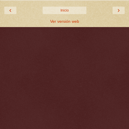
‹
›
Inicio
Ver versión web