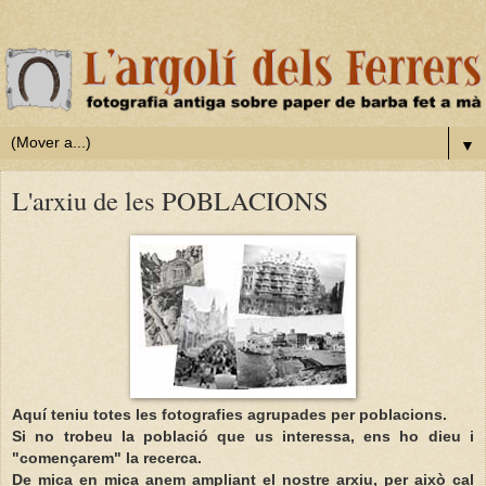
▼
L'arxiu de les POBLACIONS
Aquí teniu totes les fotografies agrupades per poblacions.
Si no trobeu la població que us interessa, ens ho dieu i
"començarem" la recerca.
De mica en mica anem ampliant el nostre arxiu, per això cal